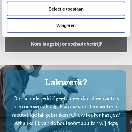
om alles weer te monteren. Heeft u een vervangende
Selectie toestaan
auto nodig tijdens de reparatie? Geen probleem! Dan
kunt u gebruikmaken van onze
mobiliteitsservice
.
Weigeren
Kom langs bij ons schadebedrijf
Lakwerk?
Ons schadebedrijf geeft meer dan alleen auto’s
een nieuwe laklaag. Kan uw voordeur wel een
nieuw likje lak gebruiken? Of uw keukenkastjes?
Afhankelijk van de houtsoort spuiten wij deze
ook voor u.